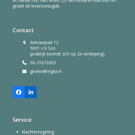
en vanuit hun hart leven. Zo verminderen klachten en
groeit de levensvreugde.
Contact
Betuwepad 12
5691 LN Son
(praktijk bevindt zich op 2e verdieping)
06-21672063
gineke@regila.nl
Facebook
LinkedIn
Service
Klachtenregeling