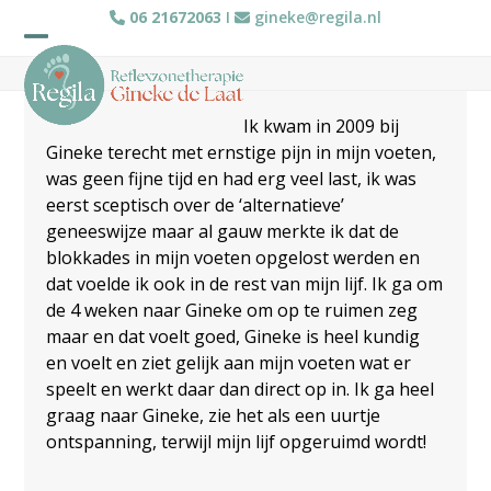
Skip
06 21672063
I
gineke@regila.nl
to
Open
Close
content
mobile
mobile
Ik kwam in 2009 bij
menu
menu
Gineke terecht met ernstige pijn in mijn voeten,
was geen fijne tijd en had erg veel last, ik was
eerst sceptisch over de ‘alternatieve’
geneeswijze maar al gauw merkte ik dat de
blokkades in mijn voeten opgelost werden en
dat voelde ik ook in de rest van mijn lijf. Ik ga om
de 4 weken naar Gineke om op te ruimen zeg
maar en dat voelt goed, Gineke is heel kundig
en voelt en ziet gelijk aan mijn voeten wat er
speelt en werkt daar dan direct op in. Ik ga heel
graag naar Gineke, zie het als een uurtje
ontspanning, terwijl mijn lijf opgeruimd wordt!