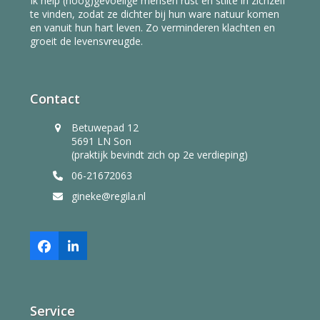
Ik help (hoog)gevoelige mensen rust en stilte in zichzelf
te vinden, zodat ze dichter bij hun ware natuur komen
en vanuit hun hart leven. Zo verminderen klachten en
groeit de levensvreugde.
Contact
Betuwepad 12
5691 LN Son
(praktijk bevindt zich op 2e verdieping)
06-21672063
gineke@regila.nl
Facebook
LinkedIn
Service