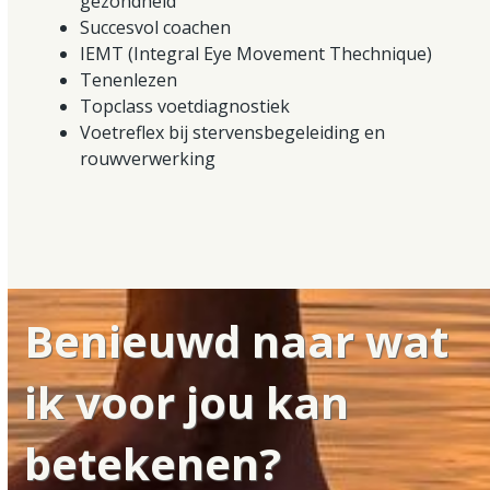
gezondheid
Succesvol coachen
IEMT (Integral Eye Movement Thechnique)
Tenenlezen
Topclass voetdiagnostiek
Voetreflex bij stervensbegeleiding en
rouwverwerking
Benieuwd naar wat
ik voor jou kan
betekenen?