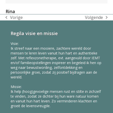
Rina
Vorige
Volgende
previous
next
post:
post:
Regila visie en missie
Visie:
Ik streef naar een mooiere, zachtere wereld door
mensen te leren leven vanuit hun hart en authentieke
zelf. Met reflexzonetherapie, evt. aangevuld door IEMT
en/of familieopstellingen inspireer en begeleid ik hen op
weg naar bewustwording, zelfontdekking en
persoonlijke groei, zodat zij positief bijdragen aan de
wereld.
Missie:
Ik help (hoog)gevoelige mensen rust en stilte in zichzelf
te vinden, zodat ze dichter bij hun ware natuur komen
en vanuit hun hart leven. Zo verminderen klachten en
groeit de levensvreugde.