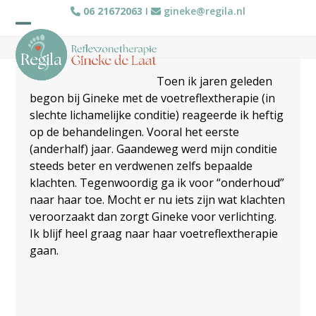
Skip
06 21672063
I
gineke@regila.nl
to
Open
Close
content
mobile
mobile
Toen ik jaren geleden
menu
menu
begon bij Gineke met de voetreflextherapie (in
slechte lichamelijke conditie) reageerde ik heftig
op de behandelingen. Vooral het eerste
(anderhalf) jaar. Gaandeweg werd mijn conditie
steeds beter en verdwenen zelfs bepaalde
klachten. Tegenwoordig ga ik voor “onderhoud”
naar haar toe. Mocht er nu iets zijn wat klachten
veroorzaakt dan zorgt Gineke voor verlichting.
Ik blijf heel graag naar haar voetreflextherapie
gaan.