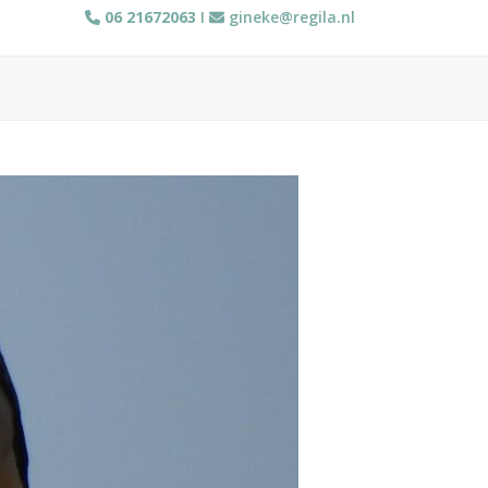
06 21672063
I
gineke@regila.nl