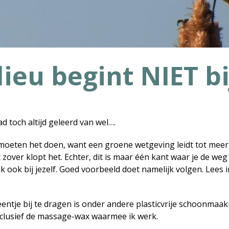
ieu begint NIET bij
ad toch altijd geleerd van wel….
 moeten het doen, want een groene wetgeving leidt tot me
t zover klopt het. Echter, dit is maar één kant waar je de we
k ook bij jezelf. Goed voorbeeld doet namelijk volgen. Lees 
teentje bij te dragen is onder andere plasticvrije schoonma
clusief de massage-wax waarmee ik werk.