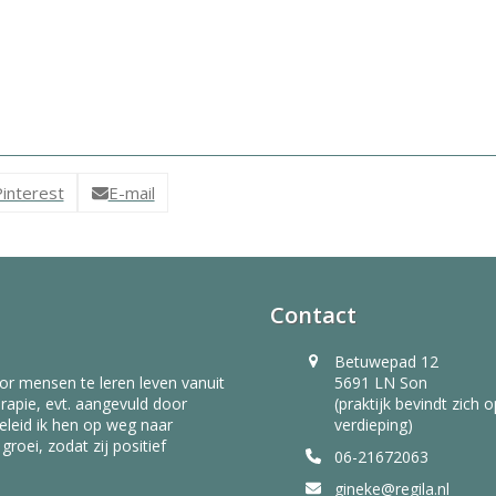
interest
E-mail
Contact
Betuwepad 12
or mensen te leren leven vanuit
5691 LN Son
rapie, evt. aangevuld door
(praktijk bevindt zich 
eleid ik hen op weg naar
verdieping)
roei, zodat zij positief
06-21672063
gineke@regila.nl